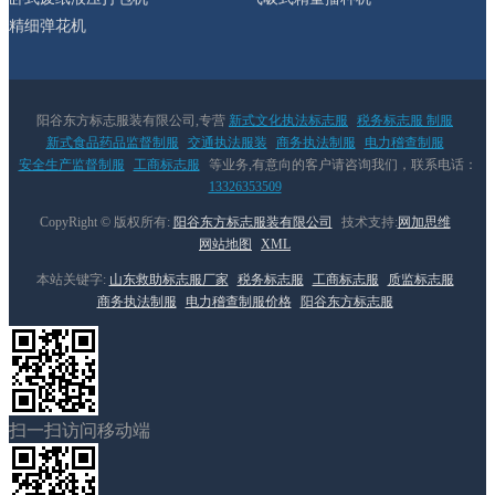
精细弹花机
阳谷东方标志服装有限公司,专营
新式文化执法标志服
税务标志服 制服
新式食品药品监督制服
交通执法服装
商务执法制服
电力稽查制服
安全生产监督制服
工商标志服
等业务,有意向的客户请咨询我们，联系电话：
13326353509
CopyRight © 版权所有:
阳谷东方标志服装有限公司
技术支持:
网加思维
网站地图
XML
本站关键字:
山东救助标志服厂家
税务标志服
工商标志服
质监标志服
商务执法制服
电力稽查制服价格
阳谷东方标志服
扫一扫访问移动端