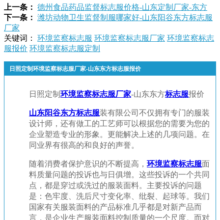
上一条：
德州食品药品监督标志服价格-山东定制厂家-东方
下一条：
潍坊动物卫生监督制服哪家好-山东阳谷东方标志服
厂家
关键词：
环境监察标志服
环境监察标志服厂家
环境监察标志
服报价
环境监察标志服定制
日照定制环境监察标志服厂家-山东东方标志服报价
日照定制
环境监察标志服厂家
-山东东方
标志服
报价
山东阳谷东方标志服
装有限公司不仅拥有专门的服装
设计师，还有做工
的工艺师可以根据您的需要为您的
企业塑造专业的形象。更能解决上述的几项问题。在
同业界有很高的
和良好的声誉。
随着消费者保护意识的不断提高，
环境监察标志服
面
料质量问题的投诉也与日俱增。这些投诉的一个共同
点，都是穿过或洗过的服装面料。主要投诉的问题
是：色牢度、洗后尺寸变化率、纰裂、起球等。我们
国家有关服装面料的产品标准几乎都是对新产品而
言，是企业生产服装面料控制质量的一个尺度。而对