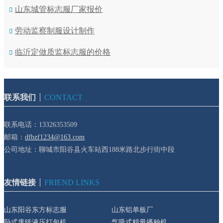
山东城管标志服厂家报价
劳动监察制服设计制作
临沂定做质监标志服的价格
联系我们
CONTACT
联系电话：13326353509
邮箱：
dfbzf1234@163.com
公司地址：聊城市阳谷县火车站西188米路北步行街中段
友情链接
FRIEND LINKS
山东阳谷东方标志服
山东铝单板厂
卧式废纸液压打包机
气吸式精量播种机