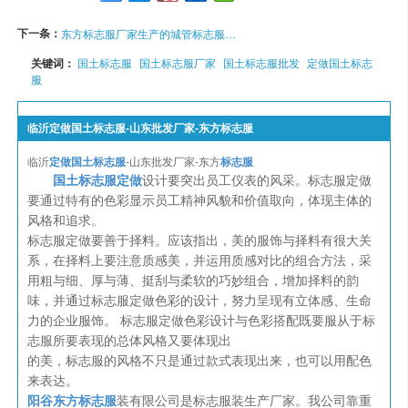
下一条：
东方标志服厂家生产的城管标志服精工细作
关键词：
国土标志服
国土标志服厂家
国土标志服批发
定做国土标志
服
临沂定做国土标志服-山东批发厂家-东方标志服
临沂
定做国土标志服
-山东批发厂家-东方
标志服
国土标志服定做
设计要突出员工仪表的风采。标志服定做
要通过特有的色彩显示员工精神风貌和价值取向，体现主体的
风格和追求。
标志服定做要善于择料。应该指出，美的服饰与择料有很大关
系，在择料上要注意质感美，并运用质感对比的组合方法，采
用粗与细、厚与薄、挺刮与柔软的巧妙组合，增加择料的韵
味，并通过标志服定做色彩的设计，努力呈现有立体感、生命
力的企业服饰。 标志服定做色彩设计与色彩搭配既要服从于标
志服所要表现的总体风格又要体现出
的美，标志服的风格不只是通过款式表现出来，也可以用配色
来表达。
阳谷东方标志服
装有限公司是标志服装生产厂家。我公司靠重