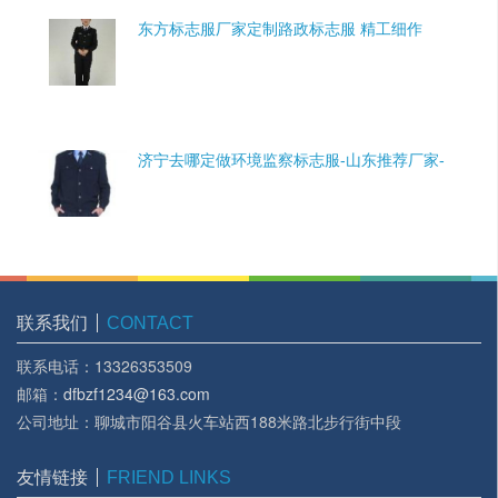
东方标志服厂家定制路政标志服 精工细作
济宁去哪定做环境监察标志服-山东推荐厂家-
东方
联系我们
CONTACT
联系电话：13326353509
邮箱：
dfbzf1234@163.com
公司地址：聊城市阳谷县火车站西188米路北步行街中段
友情链接
FRIEND LINKS