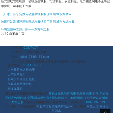
新式救助管理制服、动物卫生制服、司法制服、安监制服、电力稽查制服等企事业
单位统一标准的工作服。
【厂家】济宁定做劳动监察制服的价格|聊城东方供应
按图订制淄博环境监察标志服供应厂家|聊城东方标志服
环境监察标志服厂家——东方标志服
共 10 条记录 1 页
联系我们
CONTACT
联系电话：13326353509
邮箱：
dfbzf1234@163.com
公司地址：聊城市阳谷县火车站西188米路北步行街中段
友情链接
FRIEND LINKS
山东阳谷东方标志服
山东铝单板厂
卧式废纸液压打包机
气吸式精量播种机
精细弹花机
阳谷东方标志服装有限公司,专营
新式文化执法标志服
税务标志服 制服
新式食
品药品监督制服
交通执法服装
商务执法制服
电力稽查制服
安全生产监督制服
工商标志服
等业务,有意向的客户请咨询我们，联系电话：
13326353509
CopyRight © 版权所有:
阳谷东方标志服装有限公司
技术支持:
网加思维
网站地
图
XML