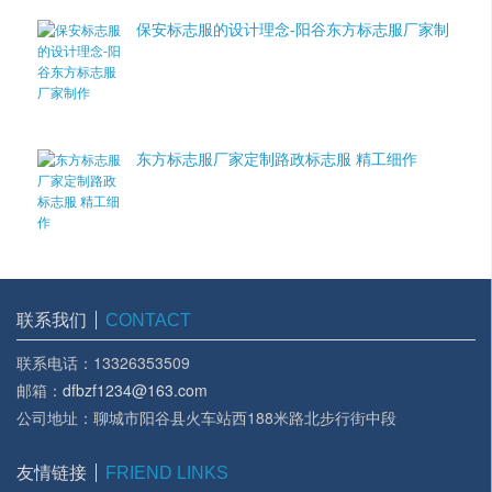
保安标志服的设计理念-阳谷东方标志服厂家制
作
东方标志服厂家定制路政标志服 精工细作
联系我们
CONTACT
联系电话：13326353509
邮箱：
dfbzf1234@163.com
公司地址：聊城市阳谷县火车站西188米路北步行街中段
友情链接
FRIEND LINKS