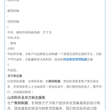
棉型织物
;
麻型织物
;
丝型织物
)
不同，拥有百搭风格风格，尺寸为
X/XL/XXL
，拥有
1000
件的库存量。为客户与品牌家之间构建一个直接交流和交易的平台，为客
户节约成本，为家赢取更大的利润，提供的
民政救助管理制服
实施
1
件起批。
东方标志服
以优异的质量、合理的价格、的
救助制服
、热忱欢迎新老客户来洽谈业
务，并恭请各界人士光临指导！商业征途中，我们期待您的加入，携手同
行，共创新的辉煌！
山东阳谷县东方标志服装
生产
救助制服
，长期致力于为客户提供外在形象服装的设计制
作、团体服装的策划与销售等型服务。我们有优良的设计团