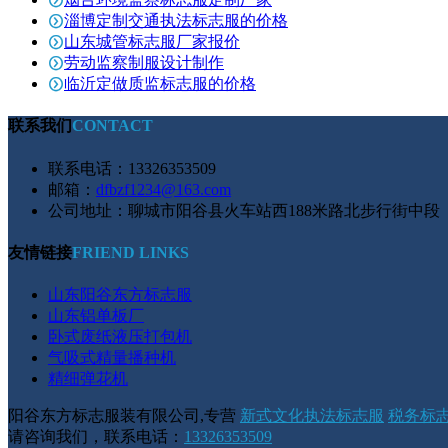
淄博定制交通执法标志服的价格
山东城管标志服厂家报价
劳动监察制服设计制作
临沂定做质监标志服的价格
联系我们
CONTACT
联系电话：13326353509
邮箱：
dfbzf1234@163.com
公司地址：聊城市阳谷县火车站西188米路北步行街中段
友情链接
FRIEND LINKS
山东阳谷东方标志服
山东铝单板厂
卧式废纸液压打包机
气吸式精量播种机
精细弹花机
阳谷东方标志服装有限公司,专营
新式文化执法标志服
税务标志
请咨询我们，联系电话：
13326353509