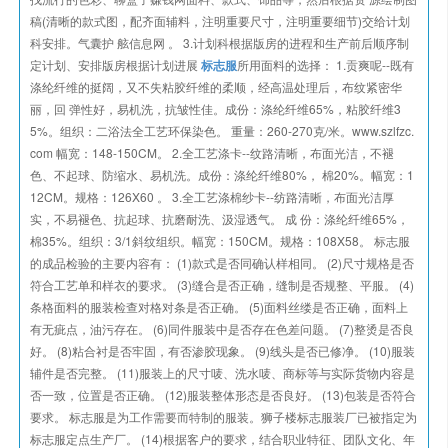
稿(清晰的款式图，配齐面辅料，注明重要尺寸，注明重要细节)交给计划
科安排。气囊护 舷信息网 。 3.计划科根据版房的进程和生产前后顺序制
定计划、安排版房根据计划进展
标志服
所用面料的选择： 1.贡爽呢--既有
涤纶纤维的挺阔，又不失粘胶纤维的柔顺，经高温处理后，布纹紧密华
丽，回 弹性好，易机洗，抗皱性佳。成份：涤纶纤维65%，粘胶纤维3
5%。组织：二浴法全工艺环保染色。 重量：260-270克/米。www.szlfzc.
com 幅宽：148-150CM。 2.全工艺涤卡--纹路清晰，布面光洁，不褪
色、不起球、防缩水、易机洗。成份：涤纶纤维80%， 棉20%。幅宽：1
12CM。规格：126X60 。 3.全工艺涤棉纱卡--纺路清晰，布面光洁厚
实，不易褪色、抗起球、抗磨耐洗、汲湿透气。 成 份：涤纶纤维65%，
棉35%。组织：3/1斜纹组织。幅宽：150CM。规格：108X58。 标志服
的成品检验的主要内容有： (1)款式是否同确认样相同。 (2)尺寸规格是否
符合工艺单和样衣的要求。 (3)缝合是否正确，缝制是否规整、平服。 (4)
条格面料的服装检查对格对条是否正确。 (5)面料丝缕是否正确，面料上
有无疵点，油污存在。 (6)同件服装中是否存在色差问题。 (7)整烫是否良
好。 (8)粘合衬是否牢固，有否渗胶现象。 (9)线头是否已修净。 (10)服装
辅件是否完整。 (11)服装上的尺寸唛、洗水唛、商标等与实际货物内容是
否一致，位置是否正确。 (12)服装整体形态是否良好。 (13)包装是否符合
要求。 标志服是为工作需要而特制的服装。狮子楼标志服装厂已被指定为
标志服定点生产厂。 (14)根据客户的要求，结合职业特征、团队文化、年