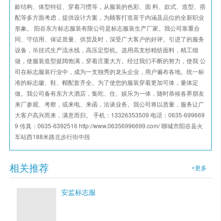
龄结构、体型特征、穿着习惯等，从服装的色彩、面 料、款式、造型、搭
配等多方面考虑，提供设计方案，为顾客打造富于内涵及品位的全新职业
形象。 阳谷东方标志服装有限公司是标志服装生产厂家。我公司靠重合
同、守信用、保证质量、供货及时，深受广大客户的好评。引进了的服务
设备，吊挂式生产流水线，高压定型机。选用高支纱精纺面料，精工细
做，使服装造型挺阔饱满，穿着庄重大方。经过我们不断的努力，使我 公
司在标志服装行业中，成为一支独秀的龙头企业，用户遍布各地。统一标
准的标志徽、鞋、帽配套齐全。为了使您的服装穿着更加可体，量体定
做。我公司备有东方大酒店，集吃、住、娱乐为一体，随时恭候各界朋友
来厂参观、考察，或来电、来函，洽谈业务。我公司将以质量，服务让广
大客户高兴而来，满意而归。 手机：13326353509 电话：0635-699669
9 传真：0635-6392516 http://www.06356996699.com/ 聊城市阳谷县火
车站西188米路北步行街中段
相关推荐
+更多
安监标志服