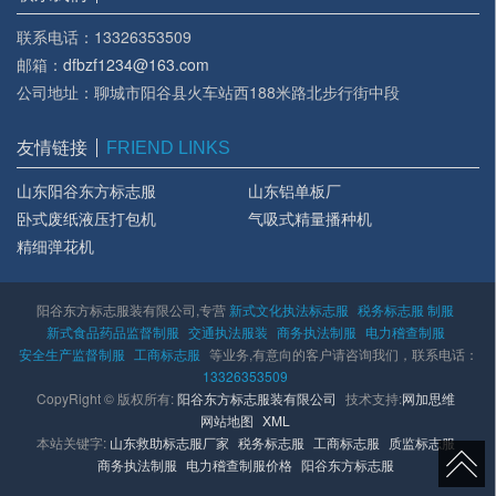
联系电话：13326353509
邮箱：
dfbzf1234@163.com
公司地址：聊城市阳谷县火车站西188米路北步行街中段
友情链接
FRIEND LINKS
山东阳谷东方标志服
山东铝单板厂
卧式废纸液压打包机
气吸式精量播种机
精细弹花机
阳谷东方标志服装有限公司,专营
新式文化执法标志服
税务标志服 制服
新式食品药品监督制服
交通执法服装
商务执法制服
电力稽查制服
安全生产监督制服
工商标志服
等业务,有意向的客户请咨询我们，联系电话：
13326353509
CopyRight © 版权所有:
阳谷东方标志服装有限公司
技术支持:
网加思维
网站地图
XML
本站关键字:
山东救助标志服厂家
税务标志服
工商标志服
质监标志服
商务执法制服
电力稽查制服价格
阳谷东方标志服